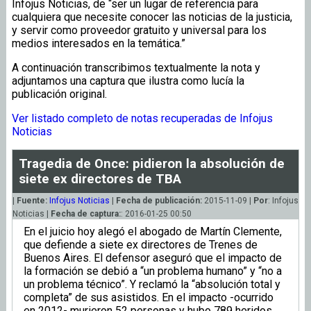
Infojus Noticias, de “ser un lugar de referencia para
cualquiera que necesite conocer las noticias de la justicia,
y servir como proveedor gratuito y universal para los
medios interesados en la temática.”
A continuación transcribimos textualmente la nota y
adjuntamos una captura que ilustra como lucía la
publicación original.
Ver listado completo de notas recuperadas de Infojus
Noticias
Tragedia de Once: pidieron la absolución de
siete ex directores de TBA
|
Fuente:
Infojus Noticias
|
Fecha de publicación:
2015-11-09 |
Por
: Infojus
Noticias |
Fecha de captura:
: 2016-01-25 00:50
En el juicio hoy alegó el abogado de Martín Clemente,
que defiende a siete ex directores de Trenes de
Buenos Aires. El defensor aseguró que el impacto de
la formación se debió a “un problema humano” y “no a
un problema técnico”. Y reclamó la “absolución total y
completa” de sus asistidos. En el impacto -ocurrido
en 2012- murieron 52 personas y hubo 789 heridos.