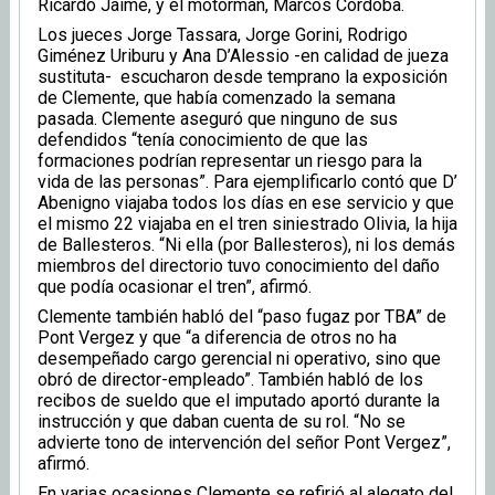
Ricardo Jaime, y el motorman, Marcos Córdoba.
Los jueces Jorge Tassara, Jorge Gorini, Rodrigo
Giménez Uriburu y Ana D’Alessio -en calidad de jueza
sustituta- escucharon desde temprano la exposición
de Clemente, que había comenzado la semana
pasada. Clemente aseguró que ninguno de sus
defendidos “tenía conocimiento de que las
formaciones podrían representar un riesgo para la
vida de las personas”. Para ejemplificarlo contó que D’
Abenigno viajaba todos los días en ese servicio y que
el mismo 22 viajaba en el tren siniestrado Olivia, la hija
de Ballesteros. “Ni ella (por Ballesteros), ni los demás
miembros del directorio tuvo conocimiento del daño
que podía ocasionar el tren”, afirmó.
Clemente también habló del “paso fugaz por TBA” de
Pont Vergez y que “a diferencia de otros no ha
desempeñado cargo gerencial ni operativo, sino que
obró de director-empleado”. También habló de los
recibos de sueldo que el imputado aportó durante la
instrucción y que daban cuenta de su rol. “No se
advierte tono de intervención del señor Pont Vergez”,
afirmó.
En varias ocasiones Clemente se refirió al alegato del