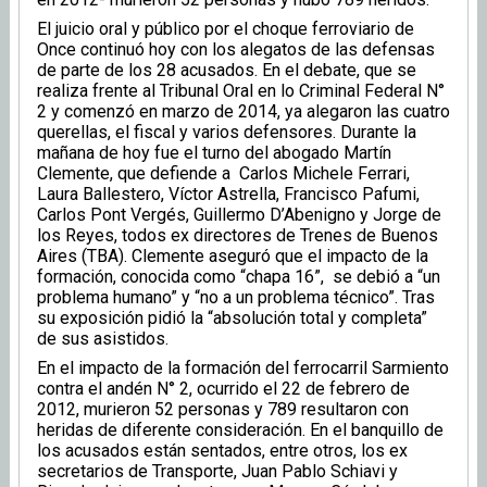
El juicio oral y público por el choque ferroviario de
Once continuó hoy con los alegatos de las defensas
de parte de los 28 acusados. En el debate, que se
realiza frente al Tribunal Oral en lo Criminal Federal N°
2 y comenzó en marzo de 2014, ya alegaron las cuatro
querellas, el fiscal y varios defensores. Durante la
mañana de hoy fue el turno del abogado Martín
Clemente, que defiende a Carlos Michele Ferrari,
Laura Ballestero, Víctor Astrella, Francisco Pafumi,
Carlos Pont Vergés, Guillermo D’Abenigno y Jorge de
los Reyes, todos ex directores de Trenes de Buenos
Aires (TBA). Clemente aseguró que el impacto de la
formación, conocida como “chapa 16”, se debió a “un
problema humano” y “no a un problema técnico”. Tras
su exposición pidió la “absolución total y completa”
de sus asistidos.
En el impacto de la formación del ferrocarril Sarmiento
contra el andén N° 2, ocurrido el 22 de febrero de
2012, murieron 52 personas y 789 resultaron con
heridas de diferente consideración. En el banquillo de
los acusados están sentados, entre otros, los ex
secretarios de Transporte, Juan Pablo Schiavi y