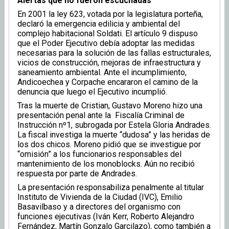
Alertas que no fueron escuchadas
En 2001 la ley 623, votada por la legislatura porteña,
declaró la emergencia edilicia y ambiental del
complejo habitacional Soldati. El artículo 9 dispuso
que el Poder Ejecutivo debía adoptar las medidas
necesarias para la solución de las fallas estructurales,
vicios de construcción, mejoras de infraestructura y
saneamiento ambiental. Ante el incumplimiento,
Andicoechea y Corpache encararon el camino de la
denuncia que luego el Ejecutivo incumplió.
Tras la muerte de Cristian, Gustavo Moreno hizo una
presentación penal ante la Fiscalía Criminal de
Instrucción nº1, subrogada por Estela Gloria Andrades.
La fiscal investiga la muerte “dudosa” y las heridas de
los dos chicos. Moreno pidió que se investigue por
“omisión” a los funcionarios responsables del
mantenimiento de los monoblocks. Aún no recibió
respuesta por parte de Andrades.
La presentación responsabiliza penalmente al titular
Instituto de Vivienda de la Ciudad (IVC), Emilio
Basavilbaso y a directores del organismo con
funciones ejecutivas (Iván Kerr, Roberto Alejandro
Fernández, Martín Gonzalo Garcilazo), como también a