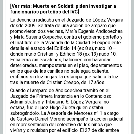
[Ver más: Muerte en Soldati: piden investigar a
funcionarios porteños del IVC]
La denuncia radicaba en el Juzgado de López Vergara
desde 2009. Se trata de una acción de amparo que
promovieron dos vecinas, María Eugenia Andicoechea
y Mirta Susana Corpache, contra el gobierno porteño y
el Instituto de la Vivienda de la Ciudad. El expediente
detalla el estado del Edificio 14 (ex 8 a), nudo 10 –
donde murió Cristian -y Edificio 18 (ex 13) nudo 10.
Escaleras sin escalones, balcones con barandas
deterioradas, mampostería en el piso, departamentos
en los que de las canillas no sale agua caliente,
edificios sin luz ni gas: la estampa que salió a la luz
tras la muerte de Cristian Crespo, de 17 años.
Cuando el amparo de Andicoechea tramitó en el
Juzgado de Primera Instancia en lo Contencioso
Administrativo y Tributario 6, López Vergara no
estaba, fue el juez Hugo Zuleta quien estaba
subrogándolo. La Asesoría de Menores nº 1 a cargo
de Gustavo Daniel Moreno acompañó la acción judicial
en representación del colectivo de los niños que
vivían y circulaban por el edificio. El 27 de diciembre