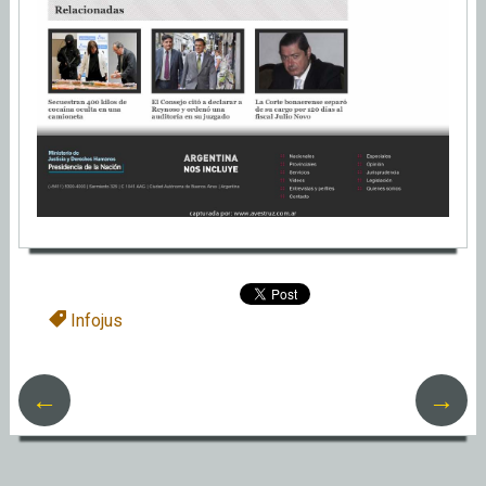
Infojus
←
→