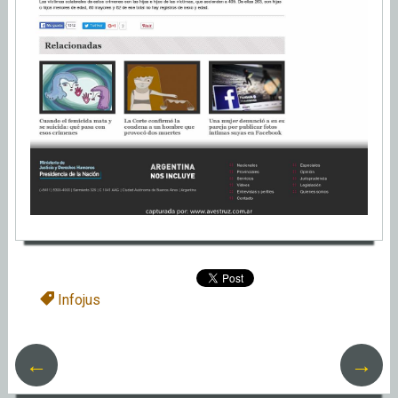
Infojus
←
→