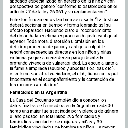
abogado especializado en derecho de la niñez y con
perspectiva de género “conforme lo establecido en el
artículo 27 de la ley 26.061 y su reglamentación.”
Entre los fundamentos también se resalta: “La Justicia
deberá accionar en tiempo y forma logrando así su
efecto reparador. Haciendo claro el reconocimiento
del dolor de las víctimas y procurando justo castigo al
agresor. Toda mora, distorsión u omisión en los
debidos procesos de juicio y castigo a culpable
tendrá consecuencias directas en los niños y niñas
víctimas ya que sumará desamparo judicial a la
profunda vivencia de vulnerabilidad. La escuela junto a
la familia ampliada (abuelos y abuelas tíos, tías etc.),
el entorno social, el vecindario, el club, tienen un papel
importante en el acompañamiento y la contención de
los menores afectados”.
Femicidios en la Argentina
La Casa del Encuentro también dio a conocer los
datos finales de femicidios en la Argentina: cada 30
horas una mujer fue asesinada por violencia de género
el año pasado. En total hubo 295 femicidios y
femicidios vinculados de mujeres y niñas y 39
femicidios vinculados de hombres y niños. La mayor